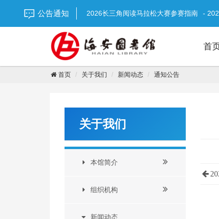
重要通知 | 关于台风期间临时闭馆通知！
-
公告通知
2026长三角阅读马拉松大赛参赛指南
- 20
【延时开放】图书馆“超长待机”陪你过盛夏
【通知】2026年海安市图书馆暑期志愿者
首
【通知】海安市图书馆端午节期间开放安排
2026年全国节能宣传周
- 2026-06-15
2026国际档案日宣传
- 2026-06-01
首页
关于我们
新闻动态
通知公告
2026年全国“安全生产月”活动主题海报
- 2
全城招募 | 南通市第二届“小小讲书人”海
关于我们
本馆简介
2
组织机构
新闻动态