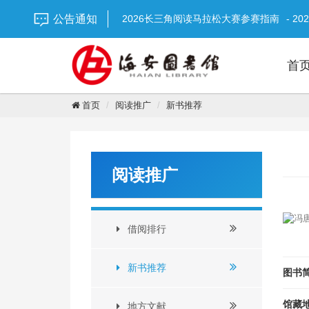
重要通知 | 关于台风期间临时闭馆通知！
-
公告通知
2026长三角阅读马拉松大赛参赛指南
- 20
【延时开放】图书馆“超长待机”陪你过盛夏
【通知】2026年海安市图书馆暑期志愿者
首
【通知】海安市图书馆端午节期间开放安排
2026年全国节能宣传周
- 2026-06-15
2026国际档案日宣传
- 2026-06-01
首页
阅读推广
新书推荐
2026年全国“安全生产月”活动主题海报
- 2
全城招募 | 南通市第二届“小小讲书人”海
阅读推广
借阅排行
新书推荐
图书
馆藏
地方文献